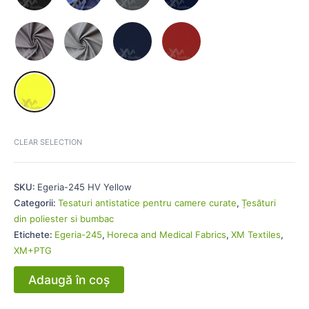
CLEAR SELECTION
SKU:
Egeria-245 HV Yellow
Categorii:
Tesaturi antistatice pentru camere curate
,
Țesături
din poliester si bumbac
Etichete:
Egeria-245
,
Horeca and Medical Fabrics
,
XM Textiles
,
XM+PTG
Adaugă în coș