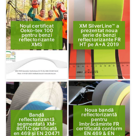
Noul certificat
XM SilverLine™ a
Oeko-tex 100
prezentat noua
pentru benzi
serie de benzi
reflectorizante
reflectorizante FR
XMS
HT pe A+A 2019
Noua bandă
Bandă
reflectorizantă
reflectorizantă
pentru
segmentată XM-
îmbrăcăminte FR
8011C certificată
certificată conform
en 469 și EN 20471
EN 469 & EN