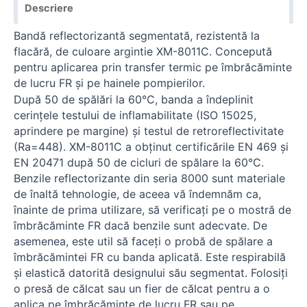
Descriere
Bandă reflectorizantă segmentată, rezistentă la
flacără, de culoare argintie XM-8011C. Concepută
pentru aplicarea prin transfer termic pe îmbrăcăminte
de lucru FR și pe hainele pompierilor.
După 50 de spălări la 60°С, banda a îndeplinit
cerințele testului de inflamabilitate (ISO 15025,
aprindere pe margine) și testul de retroreflectivitate
(Ra=448). XM-8011C a obținut certificările EN 469 și
EN 20471 după 50 de cicluri de spălare la 60°C.
Benzile reflectorizante din seria 8000 sunt materiale
de înaltă tehnologie, de aceea vă îndemnăm ca,
înainte de prima utilizare, să verificați pe o mostră de
îmbrăcăminte FR dacă benzile sunt adecvate. De
asemenea, este util să faceți o probă de spălare a
îmbrăcămintei FR cu banda aplicată. Este respirabilă
și elastică datorită designului său segmentat. Folosiți
o presă de călcat sau un fier de călcat pentru a o
aplica pe îmbrăcăminte de lucru FR sau pe