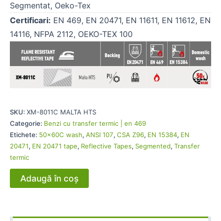
Segmentat, Oeko-Tex
Certificari:
EN 469, EN 20471, EN 11611, EN 11612, EN
14116, NFPA 2112, OEKO-TEX 100
SKU:
XM-8011C MALTA HTS
Categorie:
Benzi cu transfer termic | en 469
Etichete:
50x60C wash
,
ANSI 107
,
CSA Z96
,
EN 15384
,
EN
20471
,
EN 20471 tape
,
Reflective Tapes
,
Segmented
,
Transfer
termic
Adaugă în coș