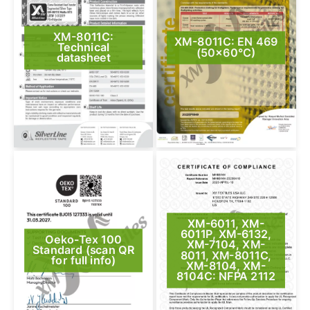
XM-8011C:
XM-8011C: EN 469
Technical
(50×60°C)
datasheet
XM-6011, XM-
6011P, XM-6132,
Oeko-Tex 100
XM-7104, XM-
Standard (scan QR
8011, XM-8011C,
for full info)
XM-8104, XM-
8104C: NFPA 2112