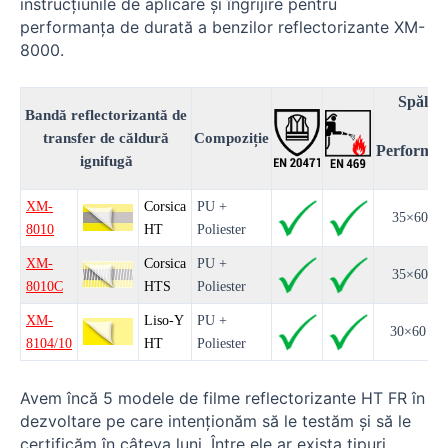
instrucțiunile de aplicare și îngrijire pentru
performanța de durată a benzilor reflectorizante XM-
8000.
Spălat
Bandă reflectorizantă de
transfer de căldură
Compoziție
Performan
ignifugă
XM-
Corsica
PU +
35×60 °C
8010
HT
Poliester
XM-
Corsica
PU +
35×60 °C
8010C
HTS
Poliester
XM-
Liso-Y
PU +
30×60 ° 
8104/10
HT
Poliester
Avem încă 5 modele de filme reflectorizante HT FR în
dezvoltare pe care intenționăm să le testăm și să le
certificăm în câteva luni. Între ele ar exista tipuri