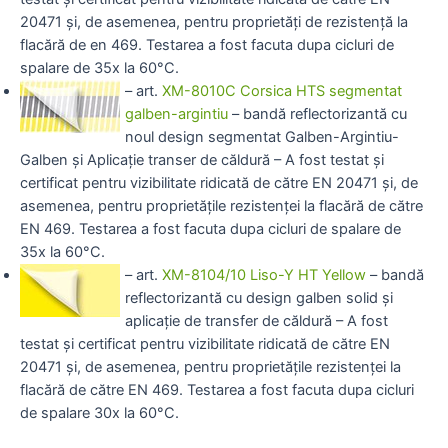
20471 și, de asemenea, pentru proprietăți de rezistență la
flacără de en 469. Testarea a fost facuta dupa cicluri de
spalare de 35x la 60°C.
– art.
XM-8010C Corsica HTS segmentat
galben-argintiu
– bandă reflectorizantă cu
noul design segmentat Galben-Argintiu-
Galben și Aplicație transer de căldură – A fost testat și
certificat pentru vizibilitate ridicată de către EN 20471 și, de
asemenea, pentru proprietățile rezistenței la flacără de către
EN 469. Testarea a fost facuta dupa cicluri de spalare de
35x la 60°C.
– art.
XM-8104/10 Liso-Y HT Yellow
– bandă
reflectorizantă cu design galben solid și
aplicație de transfer de căldură – A fost
testat și certificat pentru vizibilitate ridicată de către EN
20471 și, de asemenea, pentru proprietățile rezistenței la
flacără de către EN 469. Testarea a fost facuta dupa cicluri
de spalare 30x la 60°C.