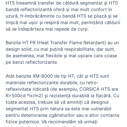
HTS înseamnă transfer de căldură segmentat și HTS
bandă reflectorizantă oferă și mai mult confort în
uzură, fr-îmbrăcăminte cu bandă HTS se pliază și se
mișcă mai ușor și respiră mai mult, permițând căldurii
să se îndepărteze mai repede de corp.
Benzile HT FR (Heat Transfer Flame Retardant) au un
design solid, cu mai puțină respirabilitate, dar sunt,
de asemenea, mai flexibile și mai ușoare care coase
pe benzi reflectorizante.
Atât benzile XM-8000 de tip HT, cât și HTS sunt
materiale reflectorizante durabile, cu retro-
reflexivitate ridicată (de exemplu, CORSICA HTS are
R>500cd *lx/m2) și rezistență durabilă la flacără. Cu
toate acestea, trebuie să vă amintiți că designul
segmentat HTS prin natura sa este mai vulnerabil
pentru deteriorarea zgârieturilor sau a altor contacte
fizice puternice. Vă recomandăm să urmați