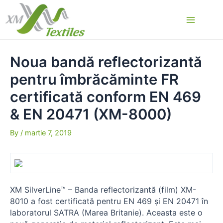
Skip
to
Main
content
Menu
Noua bandă reflectorizantă
pentru îmbrăcăminte FR
certificată conform EN 469
& EN 20471 (XM-8000)
By
/
martie 7, 2019
XM SilverLine™ – Banda reflectorizantă (film) XM-
8010 a fost certificată pentru EN 469 și EN 20471 în
laboratorul SATRA (Marea Britanie). Aceasta este o