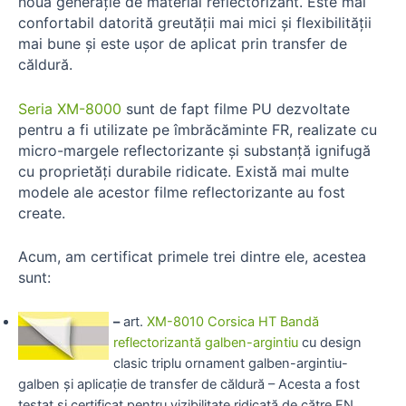
nouă generație de material reflectorizant. Este mai
confortabil datorită greutății mai mici și flexibilității
mai bune și este ușor de aplicat prin transfer de
căldură.
Seria XM-8000
sunt de fapt filme PU dezvoltate
pentru a fi utilizate pe îmbrăcăminte FR, realizate cu
micro-margele reflectorizante și substanță ignifugă
cu proprietăți durabile ridicate. Există mai multe
modele ale acestor filme reflectorizante au fost
create.
Acum, am certificat primele trei dintre ele, acestea
sunt:
–
art.
XM-8010 Corsica HT Bandă
reflectorizantă galben-argintiu
cu design
clasic triplu ornament galben-argintiu-
galben și aplicație de transfer de căldură – Acesta a fost
testat și certificat pentru vizibilitate ridicată de către EN