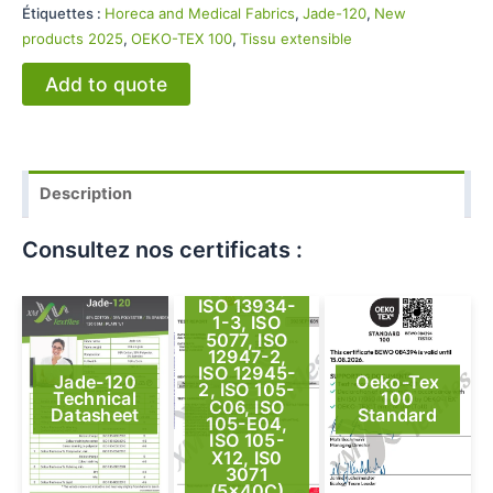
Étiquettes :
Horeca and Medical Fabrics
,
Jade-120
,
New
products 2025
,
OEKO-TEX 100
,
Tissu extensible
Add to quote
Description
Consultez nos certificats :
Jade-120
ISO 13934-
1-3, ISO
5077, ISO
12947-2,
ISO 12945-
Jade-120
Oeko-Tex
2, ISO 105-
Technical
100
C06, ISO
Datasheet
Standard
105-E04,
ISO 105-
X12, IS0
3071
(5x40C)