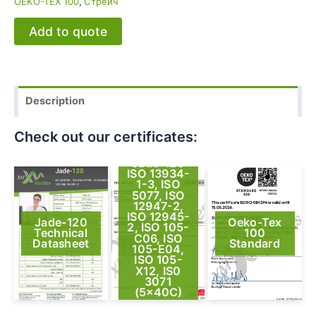
OEKO-TEX 100
,
Стрейч
Add to quote
Description
Check out our certificates:
Jade-120
ISO 13934-
1-3, ISO
5077, ISO
12947-2,
ISO 12945-
Jade-120
Oeko-Tex
2, ISO 105-
Technical
100
C06, ISO
Datasheet
Standard
105-E04,
ISO 105-
X12, IS0
3071
(5x40C)
test report