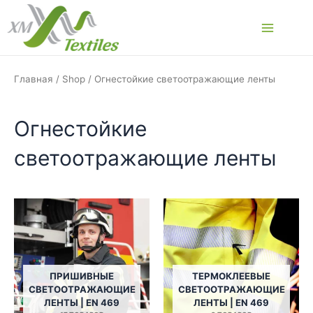
Перейти
к
Main
содержимому
Menu
Главная
/
Shop
/ Огнестойкие светоотражающие ленты
Огнестойкие
светоотражающие ленты
ПРИШИВНЫЕ
ТЕРМОКЛЕЕВЫЕ
СВЕТООТРАЖАЮЩИЕ
СВЕТООТРАЖАЮЩИЕ
ЛЕНТЫ | EN 469
ЛЕНТЫ | EN 469