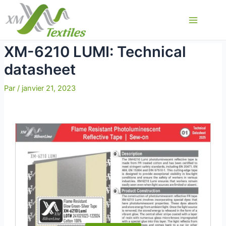
Aller
au
Main
contenu
Menu
XM-6210 LUMI: Technical
datasheet
Par
/
janvier 21, 2023