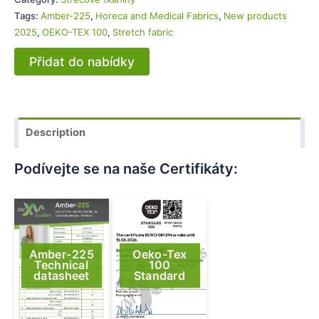
Tags:
Amber-225
,
Horeca and Medical Fabrics
,
New products
2025
,
OEKO-TEX 100
,
Stretch fabric
Přidat do nabídky
Description
Podívejte se na naše Certifikáty:
Amber-225
Oeko-Tex
Technical
100
datasheet
Standard