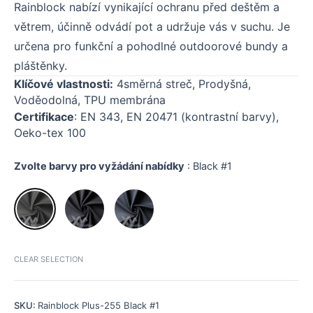
Rainblock nabízí vynikající ochranu před deštěm a
větrem, účinně odvádí pot a udržuje vás v suchu. Je
určena pro funkční a pohodlné outdoorové bundy a
pláštěnky.
Klíčové vlastnosti:
4směrná streč, Prodyšná,
Voděodolná, TPU membrána
Certifikace
: EN 343, EN 20471 (kontrastní barvy),
Oeko-tex 100
Zvolte barvy pro vyžádání nabídky
:
Black #1
CLEAR SELECTION
SKU:
Rainblock Plus-255 Black #1