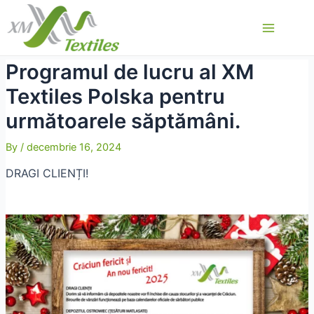
Skip
to
Main
content
Menu
Programul de lucru al XM
Textiles Polska pentru
următoarele săptămâni.
By
/
decembrie 16, 2024
DRAGI CLIENȚI!