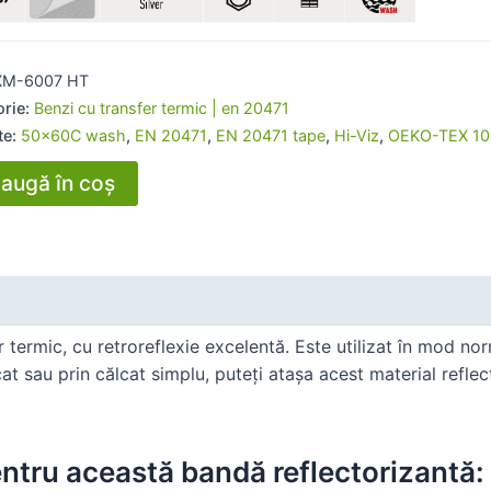
XM-6007 HT
orie:
Benzi cu transfer termic | en 20471
te:
50x60C wash
,
EN 20471
,
EN 20471 tape
,
Hi-Viz
,
OEKO-TEX 10
augă în coș
er termic, cu retroreflexie excelentă. Este utilizat în mod n
cat sau prin călcat simplu, puteți atașa acest material ref
pentru această bandă reflectorizantă: