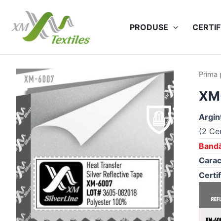
Skip
to
PRODUSE
CERTIF
content
Prima 
XM
Argin
(2 Cer
Bandă
Carac
Certif