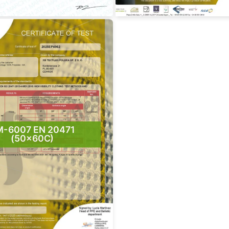
M-6007 EN 20471
(50x60C)