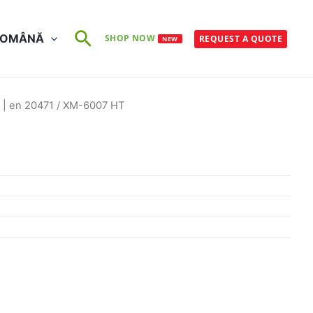
Search
ROMÂNĂ
SHOP NOW
REQUEST A QUOTE
NEW
c | en 20471
/ XM-6007 HT