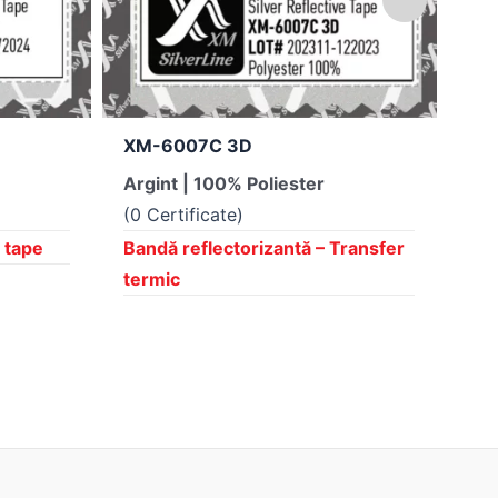
XM-6007C 3D
XM
Argint | 100% Poliester
Arg
(0 Certificate)
(2 
e tape
Bandă reflectorizantă – Transfer
Ban
termic
ter