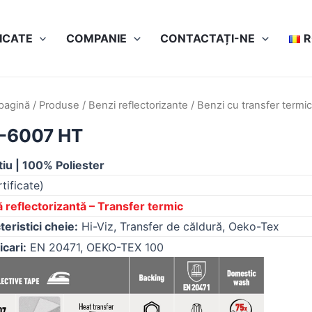
ICATE
COMPANIE
CONTACTAȚI-NE
pagină
/
Produse
/
Benzi reflectorizante
/
Benzi cu transfer termi
-6007 HT
tiu | 100% Poliester
tificate)
 reflectorizantă – Transfer termic
teristici cheie:
Hi-Viz, Transfer de căldură, Oeko-Tex
icari:
EN 20471, OEKO-TEX 100