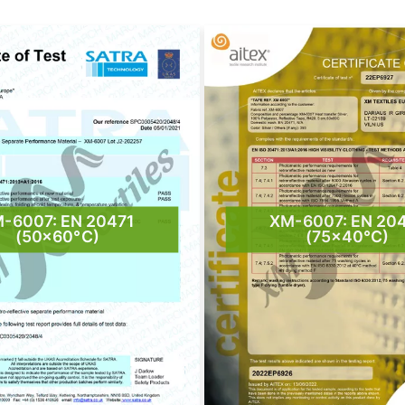
-6007: EN 20471
XM-6007: EN 20
(50×60°C)
(75×40°C)