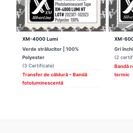
XM-4000 Lumi
XM-600
Verde strălucitor | 100%
Gri înch
Polyester
(2 certi
(3 Certificate)
Bandă r
Transfer de căldură – Bandă
termic
fotoluminescentă