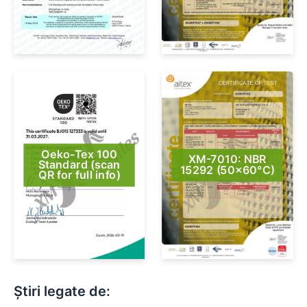
Oeko-Tex 100
XM-7010: NBR
Standard (scan
15292 (50×60°C)
QR for full info)
Știri legate de: