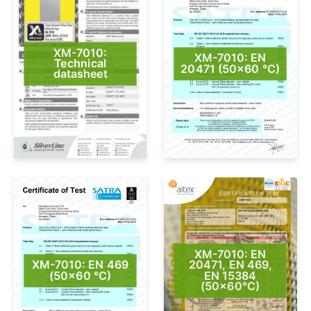
XM-7010:
XM-7010: EN
Technical
20471 (50×60 °C)
datasheet
XM-7010: EN
XM-7010: EN 469
20471, EN 469,
(50×60 °C)
EN 15384
(50×60°C)