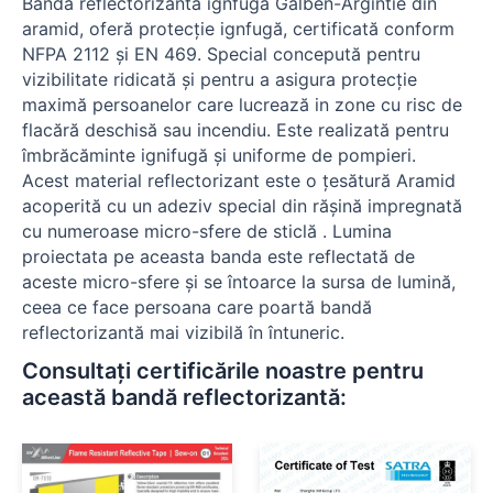
Bandă reflectorizantă ignfugă Galben-Argintie din
aramid, oferă protecție ignfugă, certificată conform
NFPA 2112 și EN 469. Special concepută pentru
vizibilitate ridicată și pentru a asigura protecție
maximă persoanelor care lucrează in zone cu risc de
flacără deschisă sau incendiu. Este realizată pentru
îmbrăcăminte ignifugă și uniforme de pompieri.
Acest material reflectorizant este o țesătură Aramid
acoperită cu un adeziv special din rășină impregnată
cu numeroase micro-sfere de sticlă . Lumina
proiectata pe aceasta banda este reflectată de
aceste micro-sfere și se întoarce la sursa de lumină,
ceea ce face persoana care poartă bandă
reflectorizantă mai vizibilă în întuneric.
Consultați certificările noastre pentru
această bandă reflectorizantă: