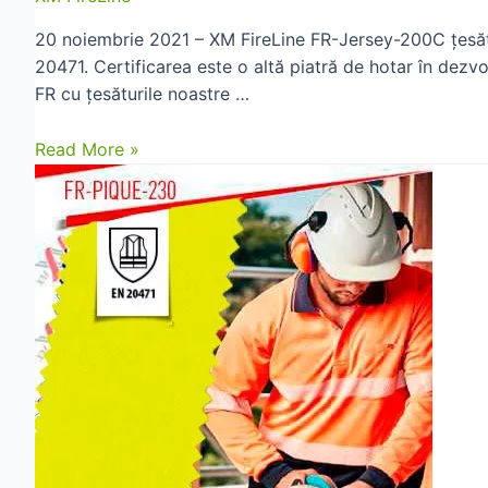
20 noiembrie 2021 – XM FireLine FR-Jersey-200C țesătu
20471. Certificarea este o altă piatră de hotar în dezv
FR cu țesăturile noastre …
FR-
Read More »
Jersey-
200C
(HV
Yellow)
certificat
en
20471