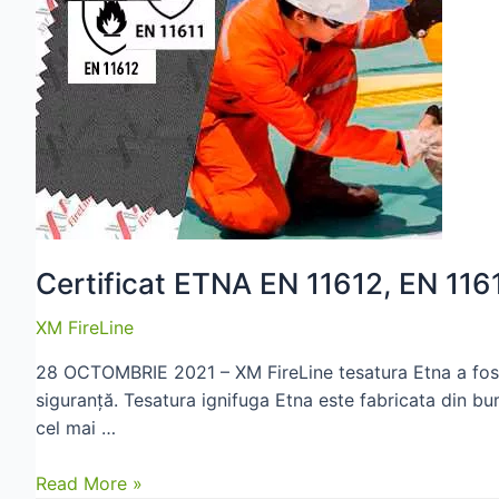
fi
închise
pe
17
și
20
iunie
Certificat ETNA EN 11612, EN 116
XM FireLine
28 OCTOMBRIE 2021 – XM FireLine tesatura Etna a fost 
siguranță. Tesatura ignifuga Etna este fabricata din bum
cel mai …
Certificat
Read More »