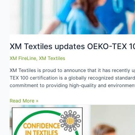
XM Textiles updates OEKO-TEX 10
XM FireLine
,
XM Textiles
XM Textiles is proud to announce that it has recently 
TEX 100 certification is a globally recognized standard 
commitment to providing high-quality and environment
XM
Read More »
Textiles
updates
OEKO-
TEX