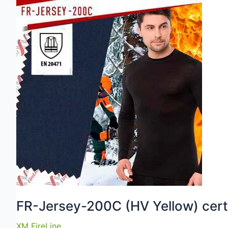
ETNA
EN
11612,
EN
11611,
EN
1149,
EN
61482-
1-
1,
EN
61482-
1-
2
FR-Jersey-200C (HV Yellow) cert
XM FireLine