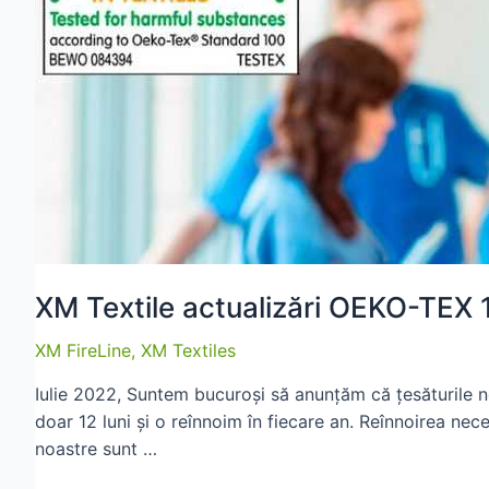
100
Certificate
(2023-
2024)
XM Textile actualizări OEKO-TEX 1
XM FireLine
,
XM Textiles
Iulie 2022, Suntem bucuroși să anunțăm că țesăturile n
doar 12 luni și o reînnoim în fiecare an. Reînnoirea nec
noastre sunt …