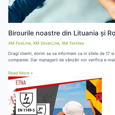
Birourile noastre din Lituania și R
XM FireLine
,
XM SilverLine
,
XM Textiles
Dragi clienti, dorim sa va informam ca in zilele de 17 s
companiei. Dar managerii de vânzări vor verifica e-mail
Birourile
Read More »
noastre
din
Lituania
și
România
vor