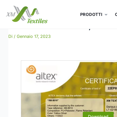
Vai
al
PRODOTTI
contenuto
XM-8010: EN 20471, EN 46
Di
/
Gennaio 17, 2023
Download