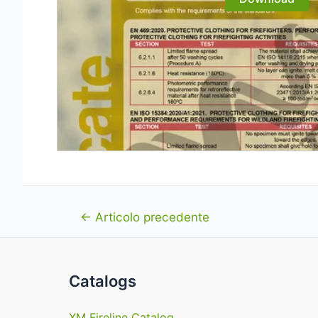
Navigazione
←
Articolo precedente
articoli
Catalogs
XM Fireline Catalog