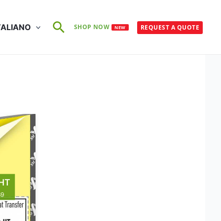
Cerca
TALIANO
SHOP NOW
REQUEST A QUOTE
NEW
HT
69