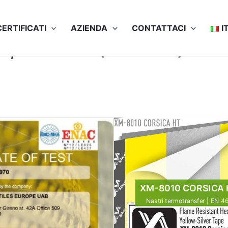
CERTIFICATI
AZIENDA
СONTATTACI
I
9, EN 15384 (50×60°C)
XM-8010 CORSICA 
Nastri termotransfer | EN 4