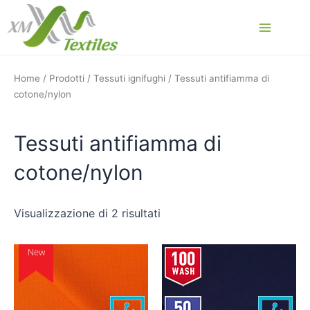
Vai
al
Main
contenuto
Menu
Home
/
Prodotti
/
Tessuti ignifughi
/ Tessuti antifiamma di
cotone/nylon
Tessuti antifiamma di
cotone/nylon
Visualizzazione di 2 risultati
New