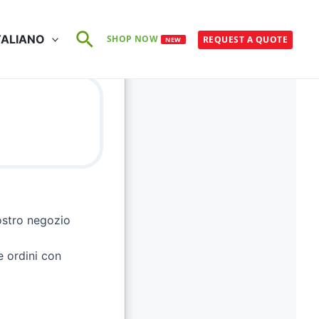
Cerca
TALIANO
SHOP NOW
REQUEST A QUOTE
NEW
nostro negozio
e ordini con