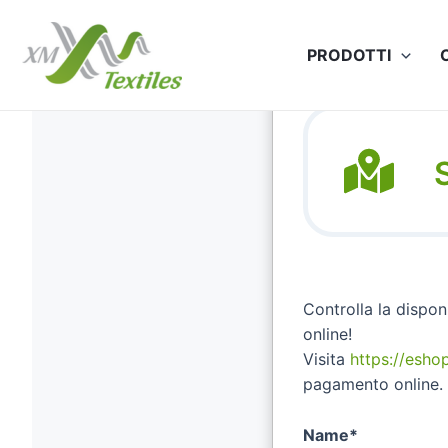
Vai
al
PRODOTTI
contenuto
S
Controlla la dispon
online!
Visita
https://esho
pagamento online.
Name*