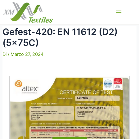
Vai
al
Main
contenuto
Menu
Gefest-420: EN 11612 (D2)
(5x75C)
Di
/
Marzo 27, 2024