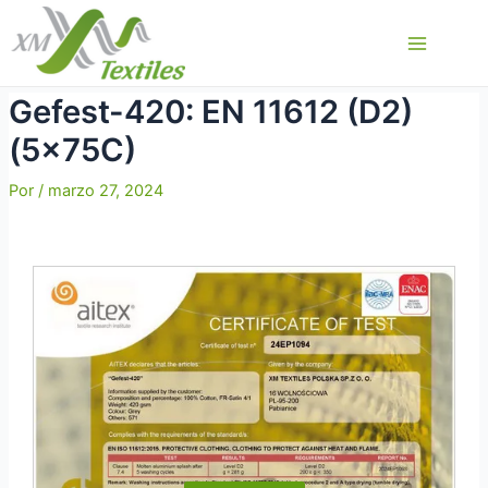
Ir
al
Main
contenido
Menu
Gefest-420: EN 11612 (D2)
(5x75C)
Por
/
marzo 27, 2024