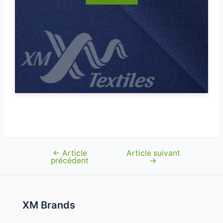
←
Article
Article suivant
Navigation
précédent
→
de
l’article
XM Brands