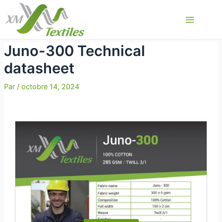
Aller
au
Main
contenu
Menu
Juno-300 Technical
datasheet
Par
/
octobre 14, 2024