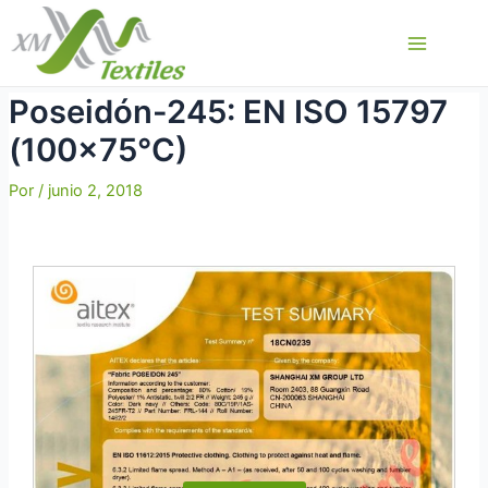
Ir
al
Main
contenido
Menu
Poseidón-245: EN ISO 15797
(100×75°C)
Por
/
junio 2, 2018