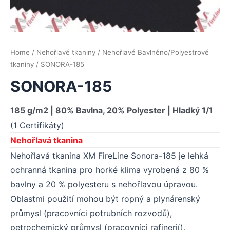
Home
/
Nehořlavé tkaniny
/
Nehořlavé Bavlněno/Polyestrové
tkaniny
/ SONORA-185
SONORA-185
185 g/m2 | 80% Bavlna, 20% Polyester | Hladký 1/1
(1 Certifikáty)
Nehořlavá tkanina
Nehořlavá tkanina XM FireLine Sonora-185 je lehká
ochranná tkanina pro horké klima vyrobená z 80 %
bavlny a 20 % polyesteru s nehořlavou úpravou.
Oblastmi použití mohou být ropný a plynárenský
průmysl (pracovníci potrubních rozvodů),
petrochemický průmysl (pracovníci rafinerií),