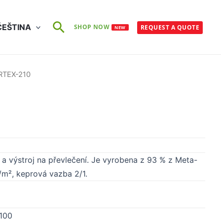
Search
ČEŠTINA
SHOP NOW
REQUEST A QUOTE
NEW
RTEX-210
 a výstroj na převlečení. Je vyrobena z 93 % z Meta-
/m², keprová vazba 2/1.
 100