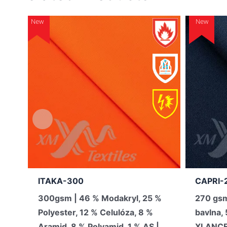
New
New
ITAKA-300
CAPRI-
300gsm | 46 % Modakryl, 25 %
270 gsm
Polyester, 12 % Celulóza, 8 %
bavlna,
Aramid, 8 % Polyamid, 1 % AS |
XLANCE®