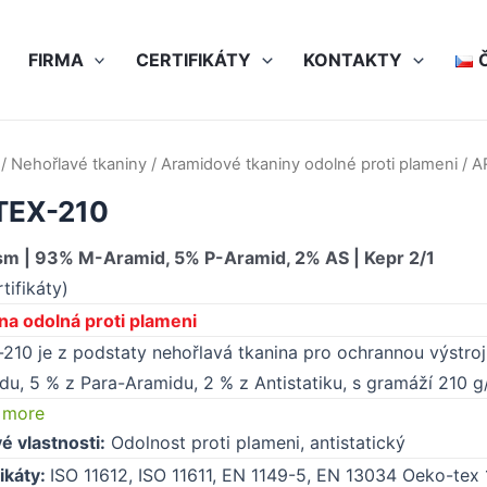
FIRMA
CERTIFIKÁTY
KONTAKTY
/
Nehořlavé tkaniny
/
Aramidové tkaniny odolné proti plameni
/ A
TEX-210
m | 93% M-Aramid, 5% P-Aramid, 2% AS | Kepr 2/1
tifikáty)
na odolná proti plameni
-210 je z podstaty nehořlavá tkanina pro ochrannou výstroj
du, 5 % z Para-Aramidu, 2 % z Antistatiku, s gramáží 210 g
 more
vé vlastnosti:
Odolnost proti plameni, antistatický
fikáty:
ISO 11612, ISO 11611, EN 1149-5, EN 13034 Oeko-tex