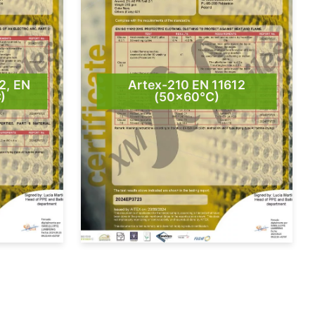
2, EN
Artex-210 EN 11612
)
(50×60°C)