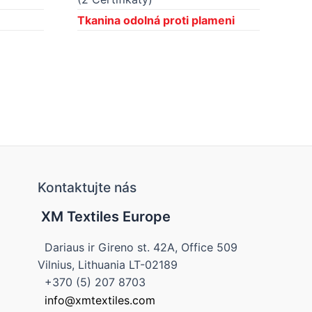
Tkanina odolná proti plameni
Fla
Kontaktujte nás
XM Textiles Europe
Dariaus ir Gireno st. 42A, Office 509
Vilnius, Lithuania LT-02189
+370 (5) 207 8703
info@xmtextiles.com