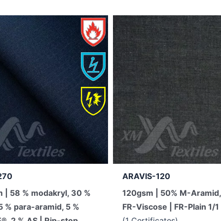
270
ARAVIS-120
 | 58 % modakryl, 30 %
120gsm | 50% M-Aramid
 5 % para-aramid, 5 %
FR-Viscose | FR-Plain 1/1
, 2 % AS | Rip-stop
(1 Certificates)