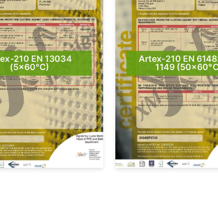
tex-210 EN 13034
Artex-210 EN 6148
(5×60°C)
1149 (50×60°C