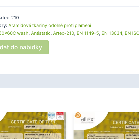
Artex-210
ory:
Aramidové tkaniny odolné proti plameni
50x60C wash
,
Antistatic
,
Artex-210
,
EN 1149-5
,
EN 13034
,
EN ISO
idat do nabídky