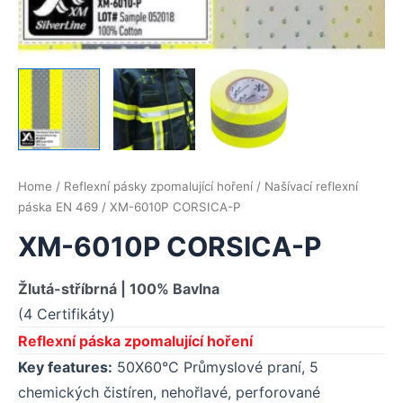
Home
/
Reflexní pásky zpomalující hoření
/
Našívací reflexní
páska EN 469
/ XM-6010P CORSICA-P
XM-6010P CORSICA-P
Žlutá-stříbrná | 100% Bavlna
(4 Certifikáty)
Reflexní páska zpomalující hoření
Key features:
50X60°C Průmyslové praní, 5
chemických čistíren, nehořlavé, perforované