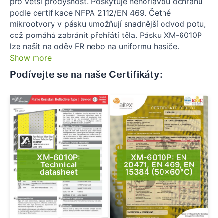
pro větší prodyšnost. Poskytuje nehořlavou ochranu
podle certifikace NFPA 2112/EN 469. Četné
mikrootvory v pásku umožňují snadnější odvod potu,
což pomáhá zabránit přehřátí těla. Pásku XM-6010P
lze našít na oděv FR nebo na uniformu hasiče.
Show more
Podívejte se na naše Certifikáty:​
XM-6010P:
XM-6010P: EN
Technical
20471, EN 469, EN
datasheet
15384 (50×60°C)