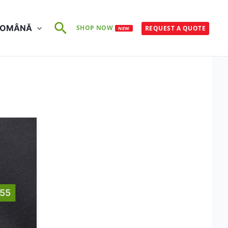
Search
ROMÂNĂ
SHOP NOW
REQUEST A QUOTE
NEW
55