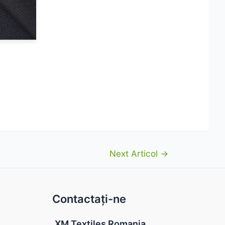
Next Articol
→
Contactați-ne
XM Textiles Romania