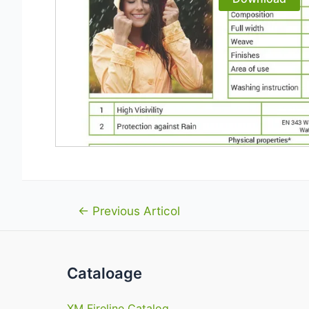
Navigare
←
Previous Articol
în
articole
Cataloage
XM Fireline Catalog