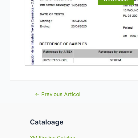
Navigare
←
Previous Articol
în
articole
Cataloage
XM Fireline Catalog