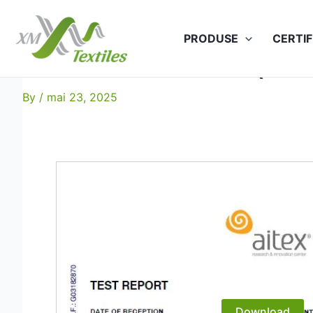
Skip
to
PRODUSE
CERTIF
content
Storm-275 EN 13034 (5x60
By
/
mai 23, 2025
Download