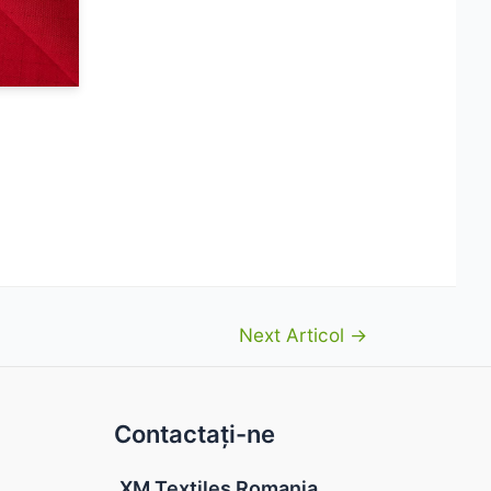
Next Articol
→
Contactați-ne
XM Textiles Romania