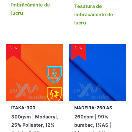
îmbrăcăminte de
Tesatura de
lucru
îmbrăcăminte de
lucru
New
New
ITAKA-300
MADEIRA-260 AS
300gsm | Modacryl,
260gsm | 99%
25% Poliester, 12%
bumbac, 1%AS |