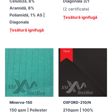
Celuloză, 8%
Diagonala 3/1
Aramidă, 8%
(2 certificate)
Poliamidă, 1% AS |
Țesătură ignifugă
Diagonala
Țesătură ignifugă
New
Minerva-150
OXFORD-210/N
150 gsm | Poliester
210gsm | 100%