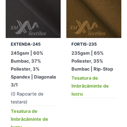
EXTENDA-245
FORTIS-235
245gsm | 60%
235gsm | 65%
Bumbac, 37%
Poliester, 35%
Poliester, 3%
Bumbac | Rip-Stop
Spandex | Diagonala
Tesatura de
3/1
îmbrăcăminte de
(0 Rapoarte de
lucru
testare)
Tesatura de
îmbrăcăminte de
lucru