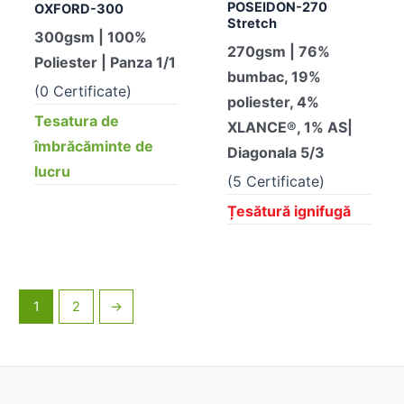
POSEIDON-270
OXFORD-300
Stretch
300gsm | 100%
270gsm | 76%
Poliester | Panza 1/1
bumbac, 19%
(0 Certificate)
poliester, 4%
Tesatura de
XLANCE®, 1% AS|
îmbrăcăminte de
Diagonala 5/3
lucru
(5 Certificate)
Țesătură ignifugă
1
2
→