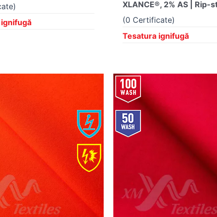
XLANCE®, 2% AS | Rip-s
cate)
(0 Certificate)
 ignifugă
Tesatura ignifugă