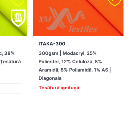
ITAKA-300
c, 38%
300gsm | Modacryl, 25%
 Țesătură
Poliester, 12% Celuloză, 8%
Aramidă, 8% Poliamidă, 1% AS |
Diagonala
Țesătură ignifugă