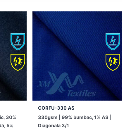
CORFU-330 AS
ic, 30%
330gsm | 99% bumbac, 1% AS |
dă, 5%
Diagonala 3/1