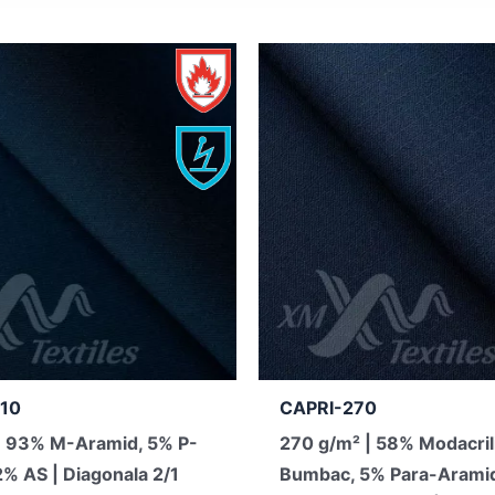
10
CAPRI-270
 93% M-Aramid, 5% P-
270 g/m² | 58% Modacril
2% AS | Diagonala 2/1
Bumbac, 5% Para-Arami