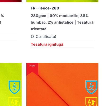
FR-Fleece-280
1%
280gsm | 60% modacrilic, 38%
1
bumbac, 2% antistatice | Țesătură
tricotată
(3 Certificate)
Tesatura ignifugă
New