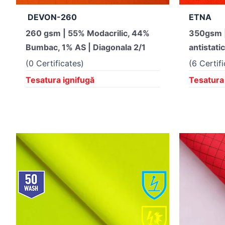
DEVON-260
ETNA
260 gsm | 55% Modacrilic, 44%
350gsm 
Bumbac, 1% AS | Diagonala 2/1
antistatic
(0 Certificates)
(6 Certif
Tesatura ignifugă
Tesatura