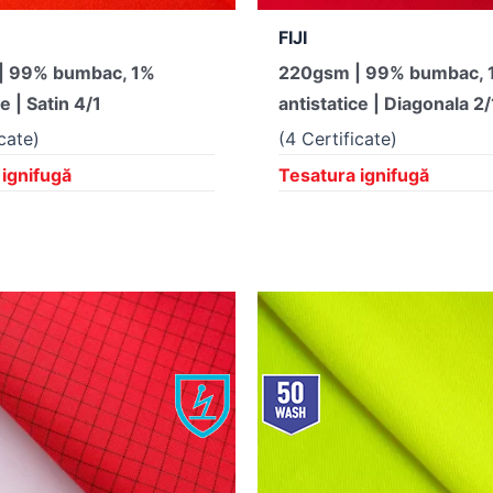
FIJI
| 99% bumbac, 1%
220gsm | 99% bumbac, 
e | Satin 4/1
antistatice | Diagonala 2/
icate)
(4 Certificate)
 ignifugă
Tesatura ignifugă