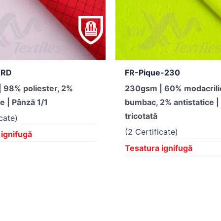
ORD
FR-Pique-230
 98% poliester, 2%
230gsm | 60% modacrili
ce | Pânză 1/1
bumbac, 2% antistatice |
tricotată
icate)
(2 Certificate)
 ignifugă
Tesatura ignifugă