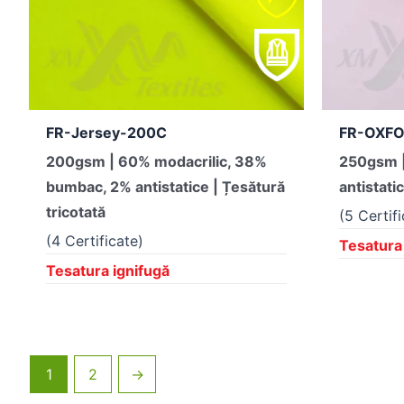
FR-Jersey-200C
FR-OXF
200gsm | 60% modacrilic, 38%
250gsm |
bumbac, 2% antistatice | Țesătură
antistati
tricotată
(5 Certif
(4 Certificate)
Tesatura
Tesatura ignifugă
1
2
→