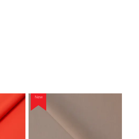
New
New