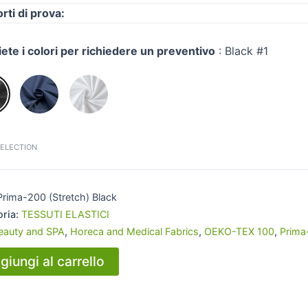
rti di prova:
iete i colori per richiedere un preventivo
:
Black #1
SELECTION
Prima-200 (Stretch) Black
oria:
TESSUTI ELASTICI
eauty and SPA
,
Horeca and Medical Fabrics
,
OEKO-TEX 100
,
Prima
giungi al carrello