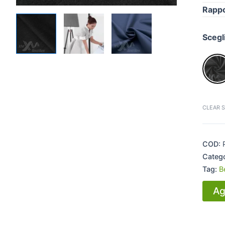
Rappo
Scegl
CLEAR 
COD:
Categ
Tag:
B
Ag