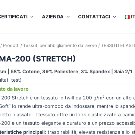
CERTIFICATI
AZIENDA
СONTATTACI
I
/
Prodotti
/
Tessuti per abbigliamento da lavoro
/
TESSUTI ELAST
IMA-200 (STRETCH)
m | 58% Cotone, 39% Poliestere, 3% Spandex | Saia 2/1
ultati test)
to da lavoro
-200 Stretch è un tessuto in twill da 200 g/m² con un alto 
 Soft” lo rende ultra-comodo da indossare, mentre lo spande
etto rilassato. Il tessuto offre un look elasticizzato a camic
-200 è un tessuto elegante e duraturo a un prezzo accessib
eristiche principali:
traspirabilità, elevata resistenza allo