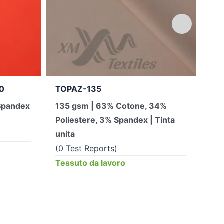
0
TOPAZ-135
JA
Spandex
135 gsm | 63% Cotone, 34%
12
Poliestere, 3% Spandex | Tinta
pol
unita
(0 
(0 Test Reports)
Tes
Tessuto da lavoro