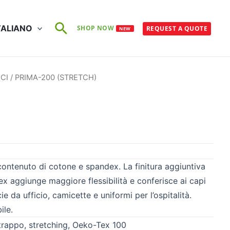
Cerca
TALIANO
SHOP NOW
REQUEST A QUOTE
NEW
ICI
/ PRIMA-200 (STRETCH)
contenuto di cotone e spandex. La finitura aggiuntiva
x aggiunge maggiore flessibilità e conferisce ai capi
ie da ufficio, camicette e uniformi per l’ospitalità.
ile.
 strappo, stretching, Oeko-Tex 100