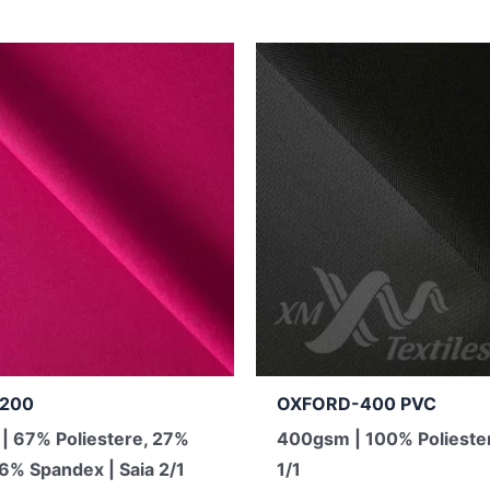
200
OXFORD-400 PVC
| 67% Poliestere, 27%
400gsm | 100% Poliester
 6% Spandex | Saia 2/1
1/1