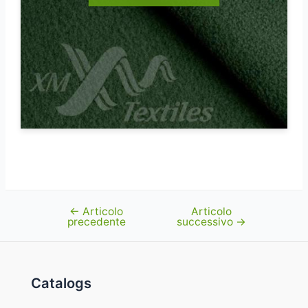
←
Articolo
Articolo
Navigazione
precedente
successivo
→
articoli
Catalogs