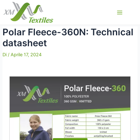
Vai
al
Main
contenuto
Menu
Polar Fleece-360N: Technical
datasheet
Di
/
Aprile 17, 2024