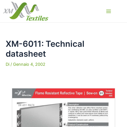
Vai
al
Main
contenuto
Menu
XM-6011: Technical
datasheet
Di
/
Gennaio 4, 2002