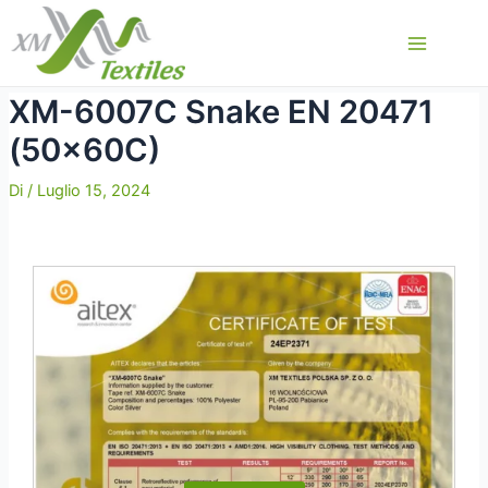
Vai
al
Main
contenuto
Menu
XM-6007C Snake EN 20471
(50x60C)
Di
/
Luglio 15, 2024