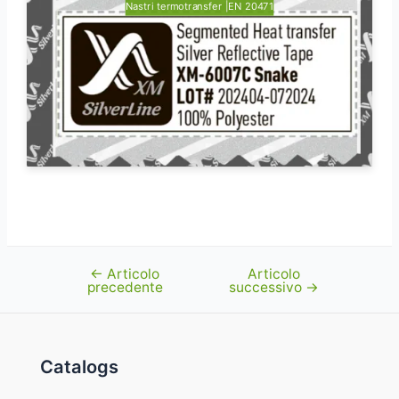
Nastri termotransfer |EN 20471
←
Articolo
Articolo
Navigazione
precedente
successivo
→
articoli
Catalogs