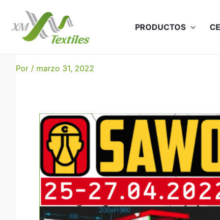
Ir
al
PRODUCTOS
CE
contenido
XM Textiles en sawo-2022 |
Por
/
marzo 31, 2022