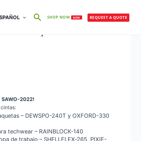
Buscar
SPAÑOL
SHOP NOW
REQUEST A QUOTE
NEW
stand 22, Hall 3
 de SAWO-2022!
cintas:
y chaquetas – DEWSPO-240T y OXFORD-330
 para techwear – RAINBLOCK-140
ropa de trabajo – SHELLFLEX-265, PIXIE-