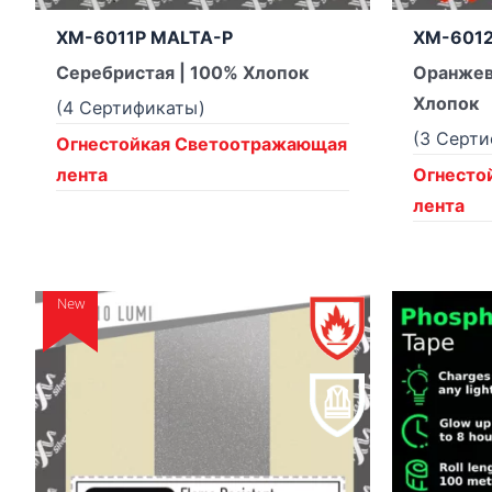
XM-6011P MALTA-P
XM-6012
Серебристая | 100% Хлопок
Оранжев
Хлопок
(4 Сертификаты)
(3 Серт
Огнестойкая Светоотражающая
лента
Огнесто
лента
New