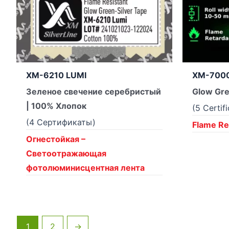
XM-6210 LUMI
XM-7000
Зеленое свечение серебристый
Glow Gre
| 100% Хлопок
(5 Certif
(4 Сертификаты)
Flame Ret
Огнестойкая –
Светоотражающая
фотолюминисцентная лента
1
2
→