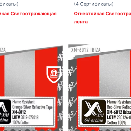
ификаты)
(4 Сертификаты)
йкая Светоотражающая
Огнестойкая Светоот
лента