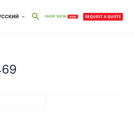
Поиск
УССКИЙ
SHOP NOW
REQUEST A QUOTE
NEW
469