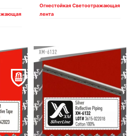
Огнестойкая Светоотражающая
ражающая
лента