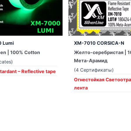
 Lumi
XM-7010 CORSICA-N
en | 100% Cotton
Желто-серебристая | 
Мета-Арамид
icates)
(4 Сертификаты)
ardant – Reflective tape
Огнестойкая Светоот
лента