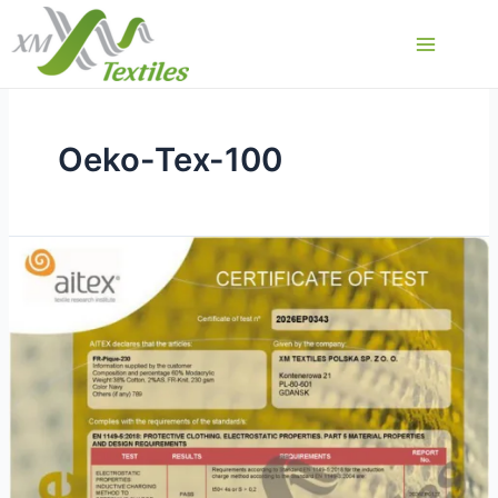
Ir
al
Main
contenido
Menu
Oeko-Tex-100