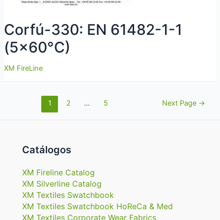
Corfú-330: EN 61482-1-1
(5×60°C)
XM FireLine
Navegación
1
2
…
5
Next Page
→
de
entradas
Catálogos
XM Fireline Catalog
XM Silverline Catalog
XM Textiles Swatchbook
XM Textiles Swatchbook HoReCa & Med
XM Textiles Corporate Wear Fabrics