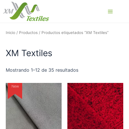
Ir
al
Main
contenido
Menu
Inicio
/
Productos
/ Productos etiquetados “XM Textiles”
XM Textiles
Mostrando 1–12 de 35 resultados
New