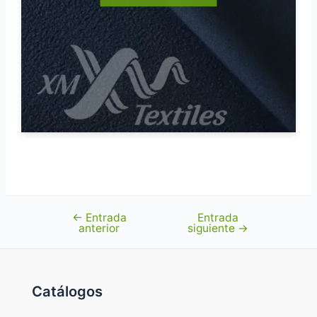
←
Entrada
Entrada
Navegación
anterior
siguiente
→
de
entradas
Catálogos