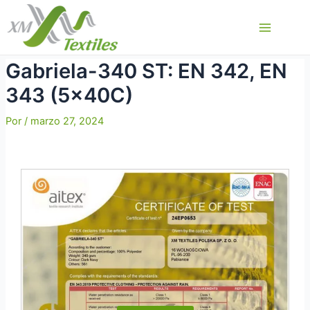
Ir
al
Main
contenido
Menu
Gabriela-340 ST: EN 342, EN
343 (5x40C)
Por
/
marzo 27, 2024