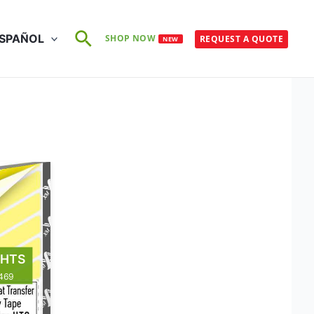
Buscar
SPAÑOL
SHOP NOW
REQUEST A QUOTE
NEW
 HTS
 469