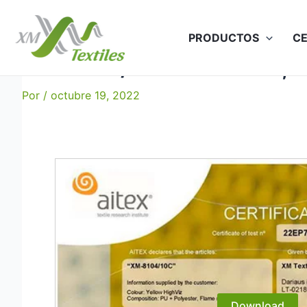
Ir
al
PRODUCTOS
CE
contenido
XM-8104/10C: EN 20471, 
Por
/
octubre 19, 2022
Download