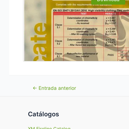
Navegación
←
Entrada anterior
de
entradas
Catálogos
XM Fireline Catalog