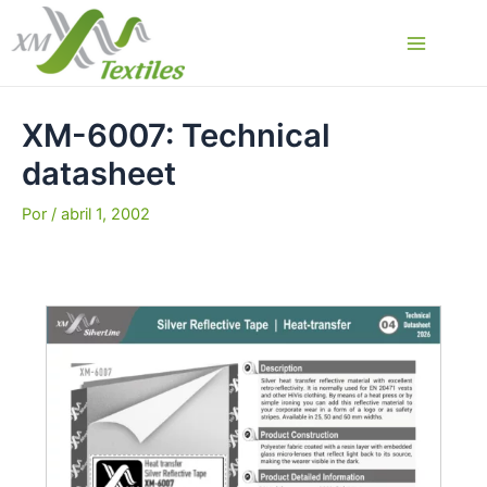
Ir
al
Main
contenido
Menu
XM-6007: Technical
datasheet
Por
/
abril 1, 2002