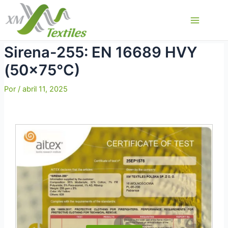
Ir
al
Main
contenido
Menu
Sirena-255: EN 16689 HVY
(50×75°C)
Por
/
abril 11, 2025