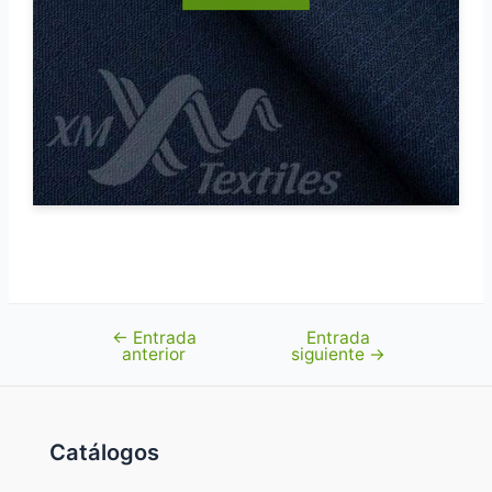
←
Entrada
Entrada
Navegación
anterior
siguiente
→
de
entradas
Catálogos