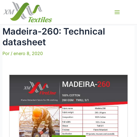
Ir
al
Main
contenido
Menu
Madeira-260: Technical
datasheet
Por
/
enero 8, 2020