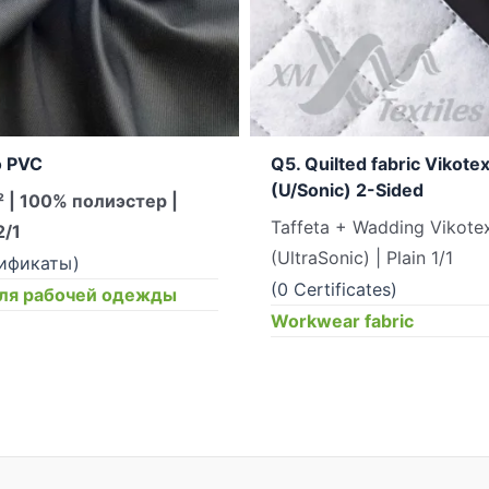
 PVC
Q5. Quilted fabric Vikote
(U/Sonic) 2-Sided
² | 100% полиэстер |
Taffeta + Wadding Vikote
2/1
(UltraSonic) | Plain 1/1
тификаты)
(0 Certificates)
для рабочей одежды
Workwear fabric