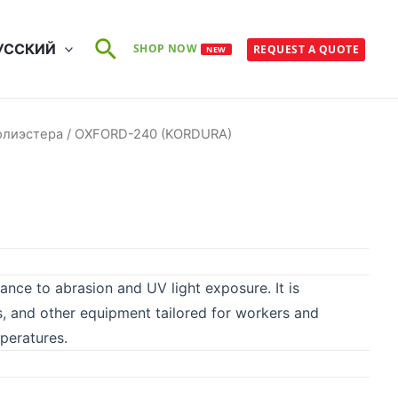
Поиск
УССКИЙ
SHOP NOW
REQUEST A QUOTE
NEW
олиэстера
/ OXFORD-240 (KORDURA)
tance to abrasion and UV light exposure. It is
gs, and other equipment tailored for workers and
peratures.