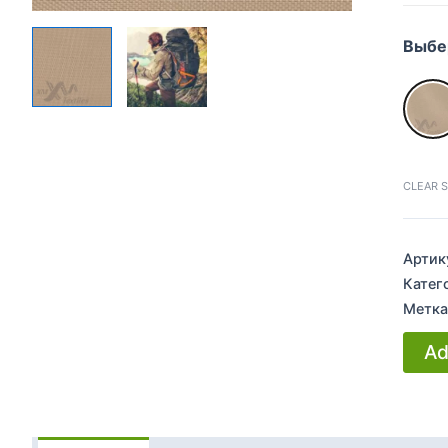
Выбе
CLEAR 
Артик
Катег
Метка
Ad