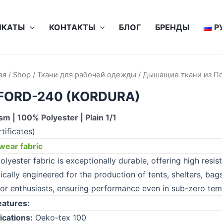
ИКАТЫ
КОНТАКТЫ
БЛОГ
БРЕНДЫ
Р
ая
/
Shop
/
Ткани для рабочей одежды
/
Дышащие ткани из П
FORD-240 (KORDURA)
m | 100% Polyester | Plain 1/1
tificates)
ear fabric
olyester fabric is exceptionally durable, offering high resis
fically engineered for the production of tents, shelters, ba
or enthusiasts, ensuring performance even in sub-zero tem
eatures:
ications:
Oeko-tex 100