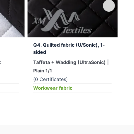
x
Q4. Quilted fabric (U/Sonic), 1-
VE
sided
150
x
Taffeta + Wadding (UltraSonic) |
1/1
Plain 1/1
(2 
(0 Certificates)
Wor
Workwear fabric