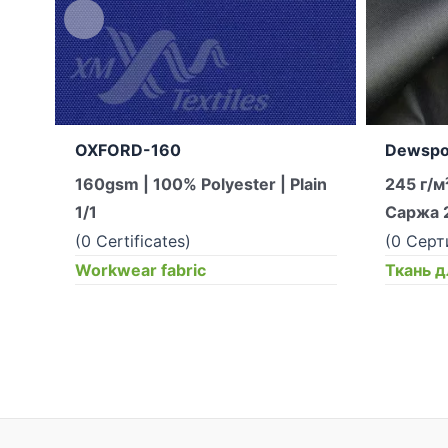
OXFORD-160
Dewspo
160gsm | 100% Polyester | Plain
245 г/м
1/1
Саржа 
(0 Certificates)
(0 Сер
Workwear fabric
Ткань 