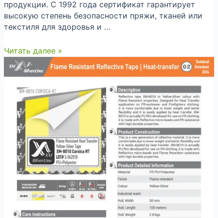
продукции. С 1992 года сертификат гарантирует
высокую степень безопасности пряжи, тканей или
текстиля для здоровья и …
Новый
Читать далее »
сертификат
Oeko-
tex
100
для
светоотражающих
лент
XMS