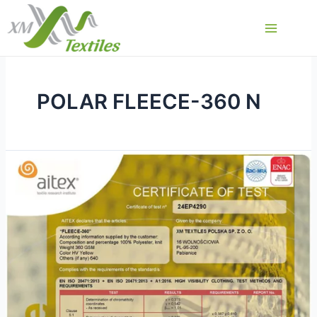
Перейти
к
Main
содержимому
Menu
POLAR FLEECE-360 N