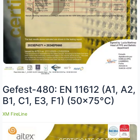
Gefest-480: EN 11612 (A1, A2,
B1, C1, E3, F1) (50×75°C)
XM FireLine