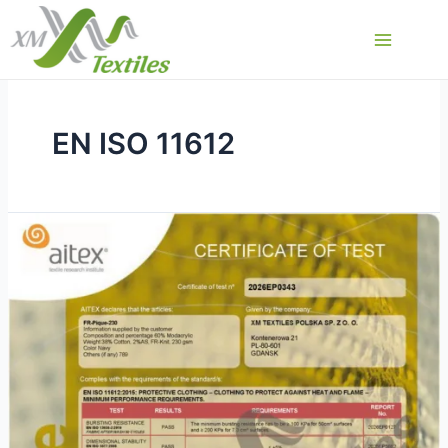
Перейти
к
Main
содержимому
Menu
EN ISO 11612