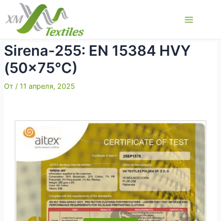
Перейти
к
Main
содержимому
Menu
Sirena-255: EN 15384 HVY
(50×75°C)
От
/
11 апреля, 2025