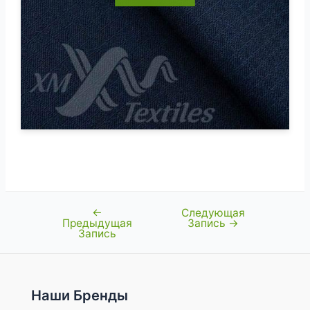
←
Следующая
Навигация
Предыдущая
Запись
→
по
Запись
записям
Наши Бренды