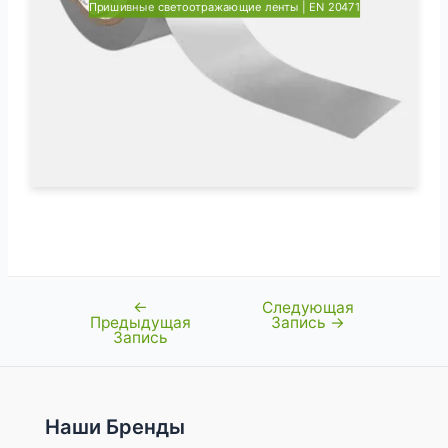
Пришивные светоотражающие ленты | EN 20471
←
Следующая
Навигация
Предыдущая
Запись
→
по
Запись
записям
Наши Бренды