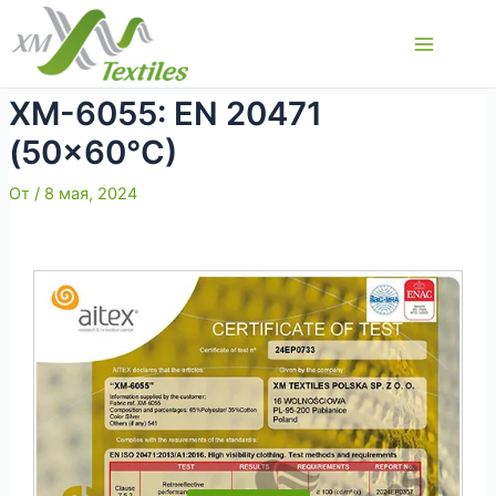
Перейти
к
Main
содержимому
Menu
XM-6055: EN 20471
(50×60°C)
От
/
8 мая, 2024