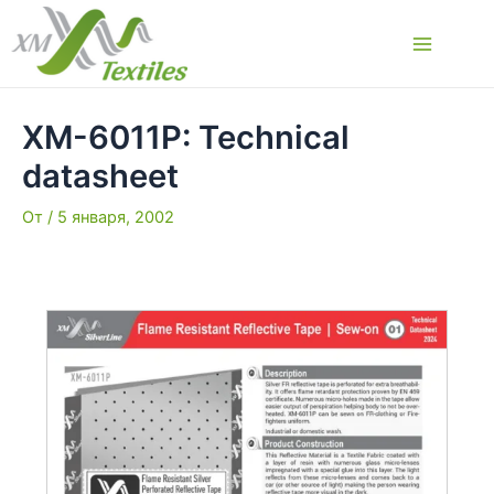
Перейти
к
Main
содержимому
Menu
XM-6011P: Technical
datasheet
От
/
5 января, 2002