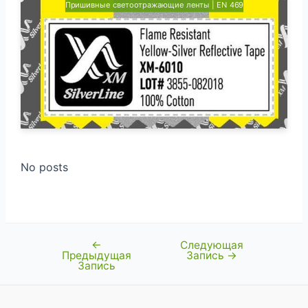
Пришивные светоотражающие ленты | EN 469
No posts
←
Следующая
Навигация
Предыдущая
Запись
→
по
Запись
записям