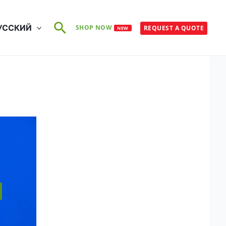
Поиск
УССКИЙ
SHOP NOW
REQUEST A QUOTE
NEW