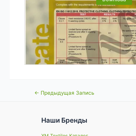
Навигация
←
Предыдущая Запись
по
записям
Наши Бренды
XM Textiles Каталог